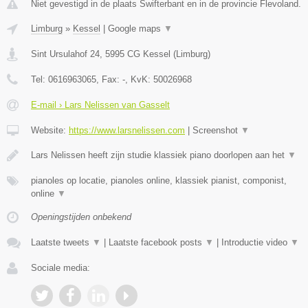
Niet gevestigd in de plaats Swifterbant en in de provincie Flevoland.
Limburg
»
Kessel
|
Google maps
▼
Sint Ursulahof 24
,
5995 CG
Kessel
(
Limburg
)
Tel:
0616963065
, Fax:
-
, KvK:
50026968
E-mail › Lars Nelissen van Gasselt
Website:
https://www.larsnelissen.com
|
Screenshot
▼
Lars Nelissen heeft zijn studie klassiek piano doorlopen aan het
▼
pianoles op locatie, pianoles online, klassiek pianist, componist,
online
▼
Openingstijden onbekend
Laatste tweets
▼
|
Laatste facebook posts
▼
|
Introductie video
▼
Sociale media: