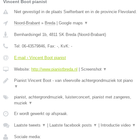
Vincent Boot pianist
Niet gevestigd in de plaats Swifterbant en in de provincie Flevoland.
Noord-Brabant
»
Breda
|
Google maps
▼
Bernhardsingel 1b
,
4811 SK
Breda
(
Noord-Brabant
)
Tel:
06-43579846
, Fax:
-
, KvK:
-
E-mail › Vincent Boot pianist
Website:
http://www.pianistbreda.nl
|
Screenshot
▼
Pianist Vincent Boot - van sfeervolle achtergrondmuziek tot piano
▼
pianist, achtergrondmuziek, luisterconcert, pianist met zangeres,
muziek
▼
Er wordt gewerkt op afspraak.
Laatste tweets
▼
|
Laatste facebook posts
▼
|
Introductie video
▼
Sociale media: