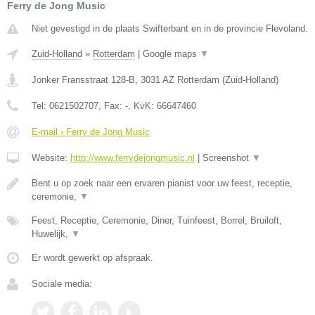
Ferry de Jong Music
Niet gevestigd in de plaats Swifterbant en in de provincie Flevoland.
Zuid-Holland
»
Rotterdam
|
Google maps
▼
Jonker Fransstraat 128-B
,
3031 AZ
Rotterdam
(
Zuid-Holland
)
Tel:
0621502707
, Fax:
-
, KvK:
66647460
E-mail › Ferry de Jong Music
Website:
http://www.ferrydejongmusic.nl
|
Screenshot
▼
Bent u op zoek naar een ervaren pianist voor uw feest, receptie,
ceremonie,
▼
Feest, Receptie, Ceremonie, Diner, Tuinfeest, Borrel, Bruiloft,
Huwelijk,
▼
Er wordt gewerkt op afspraak.
Sociale media: