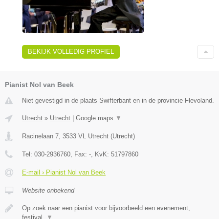
BEKIJK VOLLEDIG PROFIEL
Pianist Nol van Beek
Niet gevestigd in de plaats Swifterbant en in de provincie Flevoland.
Utrecht
»
Utrecht
|
Google maps
▼
Racinelaan 7
,
3533 VL
Utrecht
(
Utrecht
)
Tel:
030-2936760
, Fax:
-
, KvK:
51797860
E-mail › Pianist Nol van Beek
Website onbekend
Op zoek naar een pianist voor bijvoorbeeld een evenement,
festival,
▼