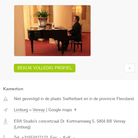
BEKIJK VOLLEDIG PROFIEL
Kamerton
Niet gevestigd in de plaats Swifterbant en in de provincie Flevoland.
Limburg
»
Venray
|
Google maps
▼
ERA Studio's concertzaal Dr. Kortmannweg 5
,
5804 BB
Venray
(
Limburg
)
Tel:
+31653427123
, Fax:
-
, KvK:
-