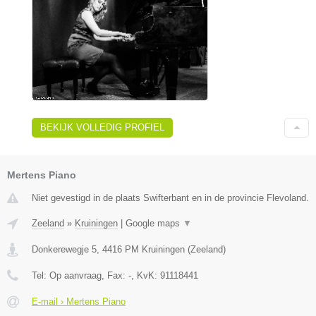
BEKIJK VOLLEDIG PROFIEL
Mertens Piano
Niet gevestigd in de plaats Swifterbant en in de provincie Flevoland.
Zeeland
»
Kruiningen
|
Google maps
▼
Donkerewegje 5
,
4416 PM
Kruiningen
(
Zeeland
)
Tel:
Op aanvraag
, Fax:
-
, KvK:
91118441
E-mail › Mertens Piano