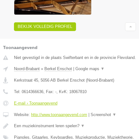
BEKIJK VOLLEDIG PROFIEL
Toonaangevend
Niet gevestigd in de plaats Swifterbant en in de provincie Flevoland.
Noord-Brabant
»
Berkel Enschot
|
Google maps
▼
Kerkstraat 45
,
5056 AB
Berkel Enschot
(
Noord-Brabant
)
Tel:
0614366636
, Fax:
-
, KvK:
18067810
E-mail › Toonaangevend
Website:
http://www.toonaangevend.com
|
Screenshot
▼
Een muziekinstrument leren spelen?
▼
Pianoles, Gitaarles, Keyboardles, Muziekproductie, Muziektheorie,