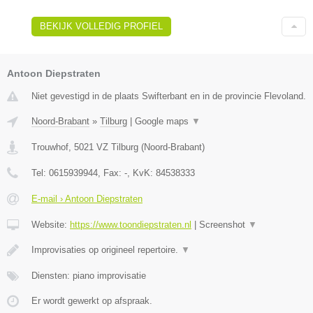
BEKIJK VOLLEDIG PROFIEL
Antoon Diepstraten
Niet gevestigd in de plaats Swifterbant en in de provincie Flevoland.
Noord-Brabant
»
Tilburg
|
Google maps
▼
Trouwhof
,
5021 VZ
Tilburg
(
Noord-Brabant
)
Tel:
0615939944
, Fax:
-
, KvK:
84538333
E-mail › Antoon Diepstraten
Website:
https://www.toondiepstraten.nl
|
Screenshot
▼
Improvisaties op origineel repertoire.
▼
Diensten: piano improvisatie
Er wordt gewerkt op afspraak.