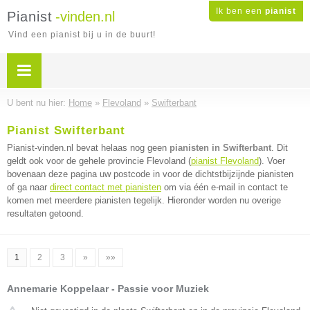
Ik ben een
pianist
Pianist
-vinden.nl
Vind een pianist bij u in de buurt!
U bent nu hier:
Home
»
Flevoland
»
Swifterbant
Pianist Swifterbant
Pianist-vinden.nl bevat helaas nog geen
pianisten in Swifterbant
. Dit
geldt ook voor de gehele provincie Flevoland (
pianist Flevoland
). Voer
bovenaan deze pagina uw postcode in voor de dichtstbijzijnde pianisten
of ga naar
direct contact met pianisten
om via één e-mail in contact te
komen met meerdere pianisten tegelijk. Hieronder worden nu overige
resultaten getoond.
1
2
3
»
»»
Annemarie Koppelaar - Passie voor Muziek