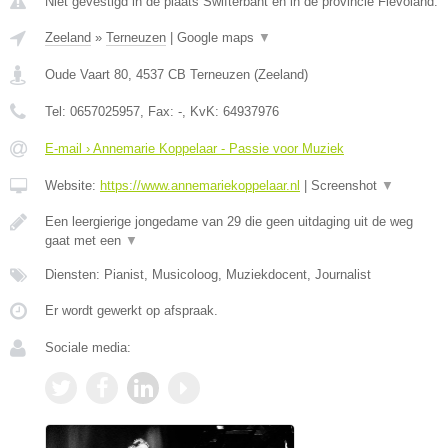
Niet gevestigd in de plaats Swifterbant en in de provincie Flevoland.
Zeeland
»
Terneuzen
|
Google maps
▼
Oude Vaart 80
,
4537 CB
Terneuzen
(
Zeeland
)
Tel:
0657025957
, Fax:
-
, KvK:
64937976
E-mail › Annemarie Koppelaar - Passie voor Muziek
Website:
https://www.annemariekoppelaar.nl
|
Screenshot
▼
Een leergierige jongedame van 29 die geen uitdaging uit de weg
gaat met een
▼
Diensten: Pianist, Musicoloog, Muziekdocent, Journalist
Er wordt gewerkt op afspraak.
Sociale media: