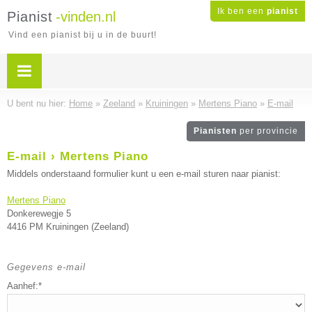
Ik ben een
pianist
Pianist
-vinden.nl
Vind een pianist bij u in de buurt!
U bent nu hier:
Home
»
Zeeland
»
Kruiningen
»
Mertens Piano
»
E-mail
Pianisten
per provincie
E-mail › Mertens Piano
Middels onderstaand formulier kunt u een e-mail sturen naar pianist:
Mertens Piano
Donkerewegje 5
4416 PM Kruiningen (Zeeland)
Gegevens e-mail
Aanhef:*