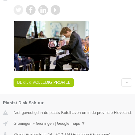
BEKIJK VOLLEDIG PROFIEL
Pianist Dick Schuur
Niet gevestigd in de plaats Ketelhaven en in de provincie Flevoland.
Groningen
»
Groningen
|
Google maps
▼
Kleine Rozenstraat 14
,
9712 TM
Groningen
(
Groningen
)