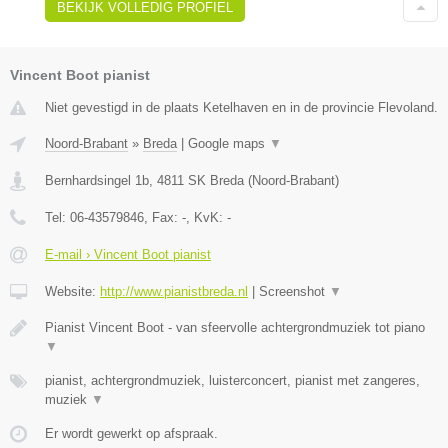
BEKIJK VOLLEDIG PROFIEL
Vincent Boot pianist
Niet gevestigd in de plaats Ketelhaven en in de provincie Flevoland.
Noord-Brabant
»
Breda
|
Google maps
▼
Bernhardsingel 1b
,
4811 SK
Breda
(
Noord-Brabant
)
Tel:
06-43579846
, Fax:
-
, KvK:
-
E-mail › Vincent Boot pianist
Website:
http://www.pianistbreda.nl
|
Screenshot
▼
Pianist Vincent Boot - van sfeervolle achtergrondmuziek tot piano
▼
pianist, achtergrondmuziek, luisterconcert, pianist met zangeres,
muziek
▼
Er wordt gewerkt op afspraak.