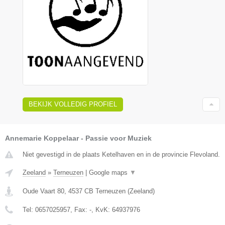
BEKIJK VOLLEDIG PROFIEL
Annemarie Koppelaar - Passie voor Muziek
Niet gevestigd in de plaats Ketelhaven en in de provincie Flevoland.
Zeeland
»
Terneuzen
|
Google maps
▼
Oude Vaart 80
,
4537 CB
Terneuzen
(
Zeeland
)
Tel:
0657025957
, Fax:
-
, KvK:
64937976