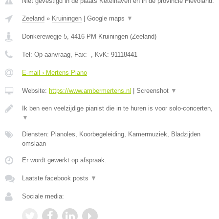
Niet gevestigd in de plaats Ketelhaven en in de provincie Flevoland.
Zeeland
»
Kruiningen
|
Google maps
▼
Donkerewegje 5
,
4416 PM
Kruiningen
(
Zeeland
)
Tel:
Op aanvraag
, Fax:
-
, KvK:
91118441
E-mail › Mertens Piano
Website:
https://www.ambermertens.nl
|
Screenshot
▼
Ik ben een veelzijdige pianist die in te huren is voor solo-concerten,
▼
Diensten: Pianoles, Koorbegeleiding, Kamermuziek, Bladzijden
omslaan
Er wordt gewerkt op afspraak.
Laatste facebook posts
▼
Sociale media: