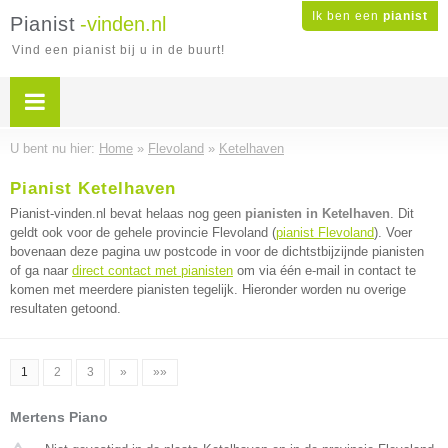
Ik ben een
pianist
Pianist
-vinden.nl
Vind een pianist bij u in de buurt!
U bent nu hier:
Home
»
Flevoland
»
Ketelhaven
Pianist Ketelhaven
Pianist-vinden.nl bevat helaas nog geen
pianisten in Ketelhaven
. Dit
geldt ook voor de gehele provincie Flevoland (
pianist Flevoland
). Voer
bovenaan deze pagina uw postcode in voor de dichtstbijzijnde pianisten
of ga naar
direct contact met pianisten
om via één e-mail in contact te
komen met meerdere pianisten tegelijk. Hieronder worden nu overige
resultaten getoond.
1
2
3
»
»»
Mertens Piano