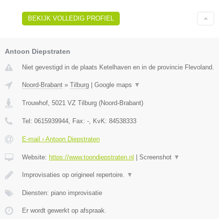
BEKIJK VOLLEDIG PROFIEL
Antoon Diepstraten
Niet gevestigd in de plaats Ketelhaven en in de provincie Flevoland.
Noord-Brabant
»
Tilburg
|
Google maps
▼
Trouwhof
,
5021 VZ
Tilburg
(
Noord-Brabant
)
Tel:
0615939944
, Fax:
-
, KvK:
84538333
E-mail › Antoon Diepstraten
Website:
https://www.toondiepstraten.nl
|
Screenshot
▼
Improvisaties op origineel repertoire.
▼
Diensten: piano improvisatie
Er wordt gewerkt op afspraak.