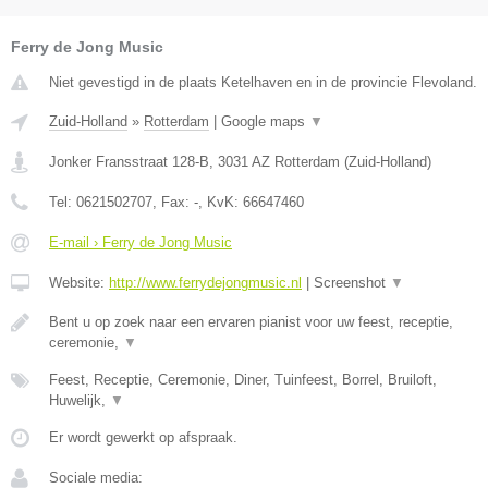
Ferry de Jong Music
Niet gevestigd in de plaats Ketelhaven en in de provincie Flevoland.
Zuid-Holland
»
Rotterdam
|
Google maps
▼
Jonker Fransstraat 128-B
,
3031 AZ
Rotterdam
(
Zuid-Holland
)
Tel:
0621502707
, Fax:
-
, KvK:
66647460
E-mail › Ferry de Jong Music
Website:
http://www.ferrydejongmusic.nl
|
Screenshot
▼
Bent u op zoek naar een ervaren pianist voor uw feest, receptie,
ceremonie,
▼
Feest, Receptie, Ceremonie, Diner, Tuinfeest, Borrel, Bruiloft,
Huwelijk,
▼
Er wordt gewerkt op afspraak.
Sociale media: