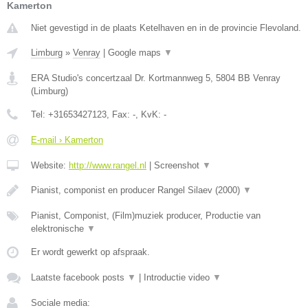
Kamerton
Niet gevestigd in de plaats Ketelhaven en in de provincie Flevoland.
Limburg
»
Venray
|
Google maps
▼
ERA Studio's concertzaal Dr. Kortmannweg 5
,
5804 BB
Venray
(
Limburg
)
Tel:
+31653427123
, Fax:
-
, KvK:
-
E-mail › Kamerton
Website:
http://www.rangel.nl
|
Screenshot
▼
Pianist, componist en producer Rangel Silaev (2000)
▼
Pianist, Componist, (Film)muziek producer, Productie van
elektronische
▼
Er wordt gewerkt op afspraak.
Laatste facebook posts
▼
|
Introductie video
▼
Sociale media: