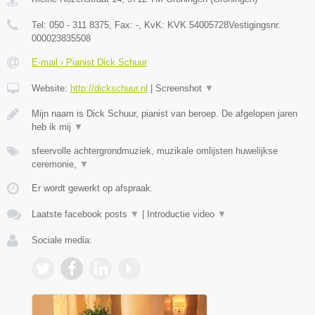
Tel:
050 - 311 8375
, Fax:
-
, KvK:
KVK 54005728Vestigingsnr.
000023835508
E-mail › Pianist Dick Schuur
Website:
http://dickschuur.nl
|
Screenshot
▼
Mijn naam is Dick Schuur, pianist van beroep. De afgelopen jaren
heb ik mij
▼
sfeervolle achtergrondmuziek, muzikale omlijsten huwelijkse
ceremonie,
▼
Er wordt gewerkt op afspraak.
Laatste facebook posts
▼
|
Introductie video
▼
Sociale media: