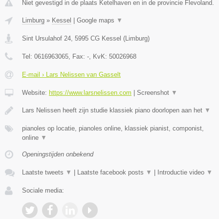
Niet gevestigd in de plaats Ketelhaven en in de provincie Flevoland.
Limburg
»
Kessel
|
Google maps
▼
Sint Ursulahof 24
,
5995 CG
Kessel
(
Limburg
)
Tel:
0616963065
, Fax:
-
, KvK:
50026968
E-mail › Lars Nelissen van Gasselt
Website:
https://www.larsnelissen.com
|
Screenshot
▼
Lars Nelissen heeft zijn studie klassiek piano doorlopen aan het
▼
pianoles op locatie, pianoles online, klassiek pianist, componist,
online
▼
Openingstijden onbekend
Laatste tweets
▼
|
Laatste facebook posts
▼
|
Introductie video
▼
Sociale media: