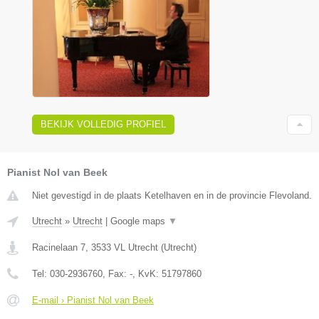
BEKIJK VOLLEDIG PROFIEL
Pianist Nol van Beek
Niet gevestigd in de plaats Ketelhaven en in de provincie Flevoland.
Utrecht
»
Utrecht
|
Google maps
▼
Racinelaan 7
,
3533 VL
Utrecht
(
Utrecht
)
Tel:
030-2936760
, Fax:
-
, KvK:
51797860
E-mail › Pianist Nol van Beek