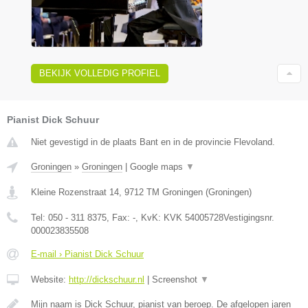
BEKIJK VOLLEDIG PROFIEL
Pianist Dick Schuur
Niet gevestigd in de plaats Bant en in de provincie Flevoland.
Groningen
»
Groningen
|
Google maps
▼
Kleine Rozenstraat 14
,
9712 TM
Groningen
(
Groningen
)
Tel:
050 - 311 8375
, Fax:
-
, KvK:
KVK 54005728Vestigingsnr.
000023835508
E-mail › Pianist Dick Schuur
Website:
http://dickschuur.nl
|
Screenshot
▼
Mijn naam is Dick Schuur, pianist van beroep. De afgelopen jaren