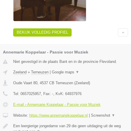
BEKIJK VOLLEDIG PROFIEL
Annemarie Koppelaar - Passie voor Muziek
Niet gevestigd in de plaats Bant en in de provincie Flevoland.
Zeeland
»
Terneuzen
|
Google maps
▼
Oude Vaart 80
,
4537 CB
Terneuzen
(
Zeeland
)
Tel:
0657025957
, Fax:
-
, KvK:
64937976
E-mail › Annemarie Koppelaar - Passie voor Muziek
Website:
https://www.annemariekoppelaar.nl
|
Screenshot
▼
Een leergierige jongedame van 29 die geen uitdaging uit de weg