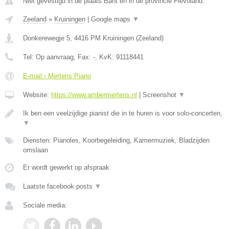
Niet gevestigd in de plaats Bant en in de provincie Flevoland.
Zeeland
»
Kruiningen
|
Google maps
▼
Donkerewegje 5
,
4416 PM
Kruiningen
(
Zeeland
)
Tel:
Op aanvraag
, Fax:
-
, KvK:
91118441
E-mail › Mertens Piano
Website:
https://www.ambermertens.nl
|
Screenshot
▼
Ik ben een veelzijdige pianist die in te huren is voor solo-concerten,
▼
Diensten: Pianoles, Koorbegeleiding, Kamermuziek, Bladzijden
omslaan
Er wordt gewerkt op afspraak.
Laatste facebook posts
▼
Sociale media: