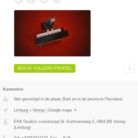
BEKIJK VOLLEDIG PROFIEL
Kamerton
Niet gevestigd in de plaats Bant en in de provincie Flevoland.
Limburg
»
Venray
|
Google maps
▼
ERA Studio's concertzaal Dr. Kortmannweg 5
,
5804 BB
Venray
(
Limburg
)
Tel:
+31653427123
, Fax:
-
, KvK:
-