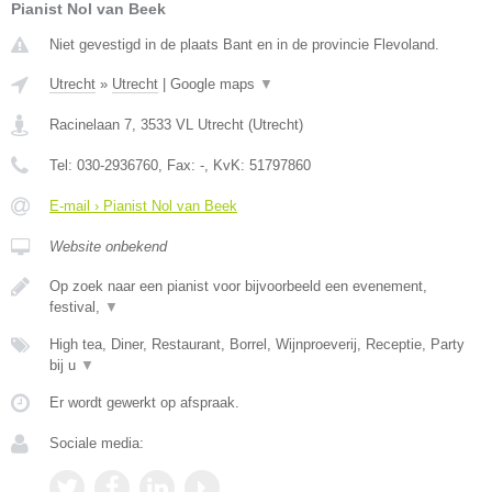
Pianist Nol van Beek
Niet gevestigd in de plaats Bant en in de provincie Flevoland.
Utrecht
»
Utrecht
|
Google maps
▼
Racinelaan 7
,
3533 VL
Utrecht
(
Utrecht
)
Tel:
030-2936760
, Fax:
-
, KvK:
51797860
E-mail › Pianist Nol van Beek
Website onbekend
Op zoek naar een pianist voor bijvoorbeeld een evenement,
festival,
▼
High tea, Diner, Restaurant, Borrel, Wijnproeverij, Receptie, Party
bij u
▼
Er wordt gewerkt op afspraak.
Sociale media: