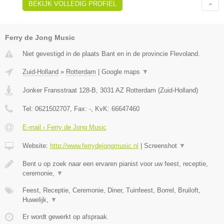
BEKIJK VOLLEDIG PROFIEL
Ferry de Jong Music
Niet gevestigd in de plaats Bant en in de provincie Flevoland.
Zuid-Holland
»
Rotterdam
|
Google maps
▼
Jonker Fransstraat 128-B
,
3031 AZ
Rotterdam
(
Zuid-Holland
)
Tel:
0621502707
, Fax:
-
, KvK:
66647460
E-mail › Ferry de Jong Music
Website:
http://www.ferrydejongmusic.nl
|
Screenshot
▼
Bent u op zoek naar een ervaren pianist voor uw feest, receptie,
ceremonie,
▼
Feest, Receptie, Ceremonie, Diner, Tuinfeest, Borrel, Bruiloft,
Huwelijk,
▼
Er wordt gewerkt op afspraak.