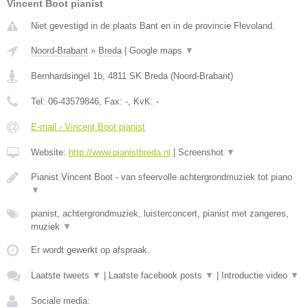
Vincent Boot pianist
Niet gevestigd in de plaats Bant en in de provincie Flevoland.
Noord-Brabant
»
Breda
|
Google maps
▼
Bernhardsingel 1b
,
4811 SK
Breda
(
Noord-Brabant
)
Tel:
06-43579846
, Fax:
-
, KvK:
-
E-mail › Vincent Boot pianist
Website:
http://www.pianistbreda.nl
|
Screenshot
▼
Pianist Vincent Boot - van sfeervolle achtergrondmuziek tot piano
▼
pianist, achtergrondmuziek, luisterconcert, pianist met zangeres,
muziek
▼
Er wordt gewerkt op afspraak.
Laatste tweets
▼
|
Laatste facebook posts
▼
|
Introductie video
▼
Sociale media: