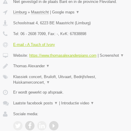
Niet gevestigd in de plaats Bant en in de provincie Flevoland.
Limburg
»
Maastricht
|
Google maps
▼
Schoolstraat 4
,
6223 BE
Maastricht
(
Limburg
)
Tel:
06 - 2608 7099
, Fax:
-
, KvK:
67838898
E-mail › A Touch of Ivory
Website:
https://www.thomasalexanderpiano.com
|
Screenshot
▼
Thomas Alexander
▼
Klassiek concert, Bruiloft, Uitvaart, Bedrijfsfeest,
Huiskamerconcert,
▼
Er wordt gewerkt op afspraak.
Laatste facebook posts
▼
|
Introductie video
▼
Sociale media: