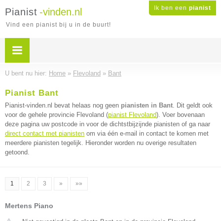
Ik ben een
pianist
Pianist
-vinden.nl
Vind een pianist bij u in de buurt!
U bent nu hier:
Home
»
Flevoland
»
Bant
Pianist Bant
Pianist-vinden.nl bevat helaas nog geen
pianisten in Bant
. Dit geldt ook
voor de gehele provincie Flevoland (
pianist Flevoland
). Voer bovenaan
deze pagina uw postcode in voor de dichtstbijzijnde pianisten of ga naar
direct contact met pianisten
om via één e-mail in contact te komen met
meerdere pianisten tegelijk. Hieronder worden nu overige resultaten
getoond.
1
2
3
»
»»
Mertens Piano