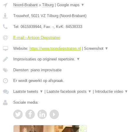
Noord-Brabant
»
Tilburg
|
Google maps
▼
Trouwhof
,
5021 VZ
Tilburg
(
Noord-Brabant
)
Tel:
0615939944
, Fax:
-
, KvK:
84538333
E-mail › Antoon Diepstraten
Website:
https://www.toondiepstraten.nl
|
Screenshot
▼
Improvisaties op origineel repertoire.
▼
Diensten: piano improvisatie
Er wordt gewerkt op afspraak.
Laatste tweets
▼
|
Laatste facebook posts
▼
|
Introductie video
▼
Sociale media: