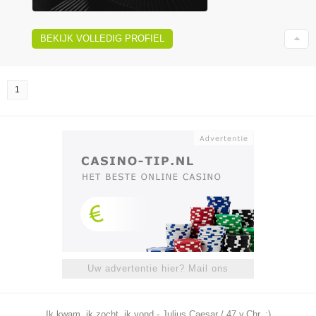
BEKIJK VOLLEDIG PROFIEL
1
Uw advertentie hier? Mail ons
Ik kwam, ik zocht, ik vond - Julius Caesar / 47 v.Chr. ;)