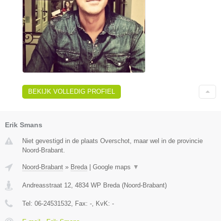
BEKIJK VOLLEDIG PROFIEL
Erik Smans
Niet gevestigd in de plaats Overschot, maar wel in de provincie
Noord-Brabant.
Noord-Brabant
»
Breda
|
Google maps
▼
Andreasstraat 12
,
4834 WP
Breda
(
Noord-Brabant
)
Tel:
06-24531532
, Fax:
-
, KvK:
-