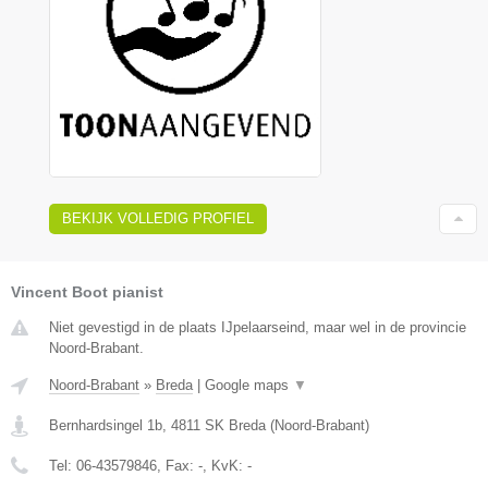
BEKIJK VOLLEDIG PROFIEL
Vincent Boot pianist
Niet gevestigd in de plaats IJpelaarseind, maar wel in de provincie
Noord-Brabant.
Noord-Brabant
»
Breda
|
Google maps
▼
Bernhardsingel 1b
,
4811 SK
Breda
(
Noord-Brabant
)
Tel:
06-43579846
, Fax:
-
, KvK:
-