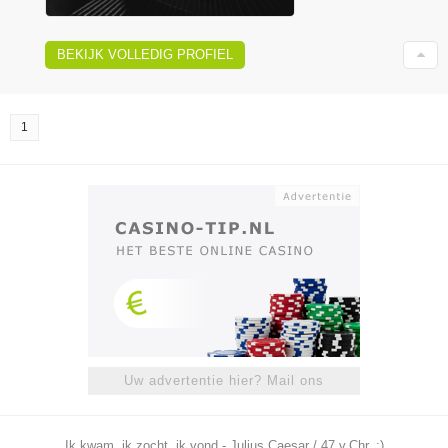
BEKIJK VOLLEDIG PROFIEL
1
Uw advertentie hier? Mail ons
Ik kwam, ik zocht, ik vond - Julius Caesar / 47 v.Chr. ;)