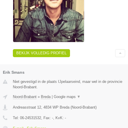
BEKIJK VOLLEDIG PROFIEL
Erik Smans
Niet gevestigd in de plaats IJpelaarseind, maar wel in de provincie
Noord-Brabant.
Noord-Brabant
»
Breda
|
Google maps
▼
Andreasstraat 12
,
4834 WP
Breda
(
Noord-Brabant
)
Tel:
06-24531532
, Fax:
-
, KvK:
-