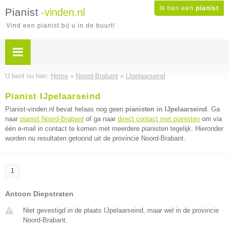
Ik ben een
pianist
Pianist
-vinden.nl
Vind een pianist bij u in de buurt!
U bent nu hier:
Home
»
Noord-Brabant
»
IJpelaarseind
Pianist IJpelaarseind
Pianist-vinden.nl bevat helaas nog geen
pianisten in IJpelaarseind
. Ga
naar
pianist Noord-Brabant
of ga naar
direct contact met pianisten
om via
één e-mail in contact te komen met meerdere pianisten tegelijk. Hieronder
worden nu resultaten getoond uit de provincie Noord-Brabant.
1
Antoon Diepstraten
Niet gevestigd in de plaats IJpelaarseind, maar wel in de provincie
Noord-Brabant.