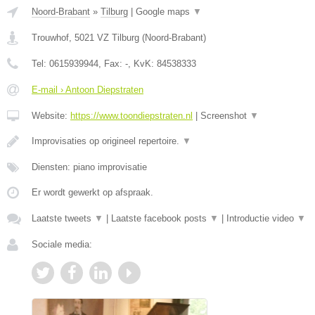
Noord-Brabant
»
Tilburg
|
Google maps
▼
Trouwhof
,
5021 VZ
Tilburg
(
Noord-Brabant
)
Tel:
0615939944
, Fax:
-
, KvK:
84538333
E-mail › Antoon Diepstraten
Website:
https://www.toondiepstraten.nl
|
Screenshot
▼
Improvisaties op origineel repertoire.
▼
Diensten: piano improvisatie
Er wordt gewerkt op afspraak.
Laatste tweets
▼
|
Laatste facebook posts
▼
|
Introductie video
▼
Sociale media: