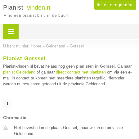
Ik ben een
pianist
Pianist
-vinden.nl
Vind een pianist bij u in de buurt!
U bent nu hier:
Home
»
Gelderland
»
Gorssel
Pianist Gorssel
Pianist-vinden.nl bevat helaas nog geen
pianisten in Gorssel
. Ga naar
pianist Gelderland
of ga naar
direct contact met pianisten
om via één e-
mail in contact te komen met meerdere pianisten tegelijk. Hieronder
worden nu resultaten getoond uit de provincie Gelderland.
1
Chroma-tic
Niet gevestigd in de plaats Gorssel, maar wel in de provincie
Gelderland.