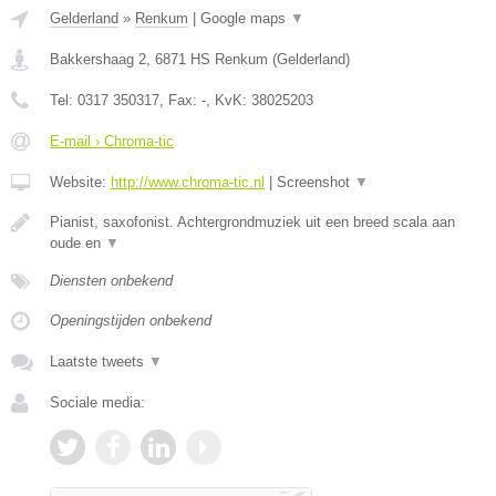
Gelderland
»
Renkum
|
Google maps
▼
Bakkershaag 2
,
6871 HS
Renkum
(
Gelderland
)
Tel:
0317 350317
, Fax:
-
, KvK:
38025203
E-mail › Chroma-tic
Website:
http://www.chroma-tic.nl
|
Screenshot
▼
Pianist, saxofonist. Achtergrondmuziek uit een breed scala aan
oude en
▼
Diensten onbekend
Openingstijden onbekend
Laatste tweets
▼
Sociale media: