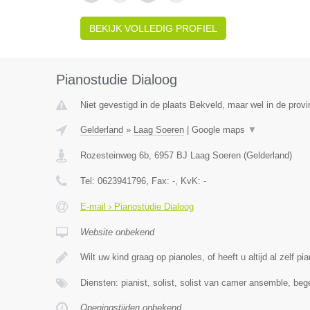
BEKIJK VOLLEDIG PROFIEL
Pianostudie Dialoog
Niet gevestigd in de plaats Bekveld, maar wel in de provi
Gelderland
»
Laag Soeren
|
Google maps
▼
Rozesteinweg 6b
,
6957 BJ
Laag Soeren
(
Gelderland
)
Tel:
0623941796
, Fax:
-
, KvK:
-
E-mail › Pianostudie Dialoog
Website onbekend
Wilt uw kind graag op pianoles, of heeft u altijd al zelf pi
Diensten: pianist, solist, solist van camer ansemble, beg
Openingstijden onbekend