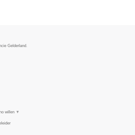
ncie Gelderland.
ano willen
▼
eleider