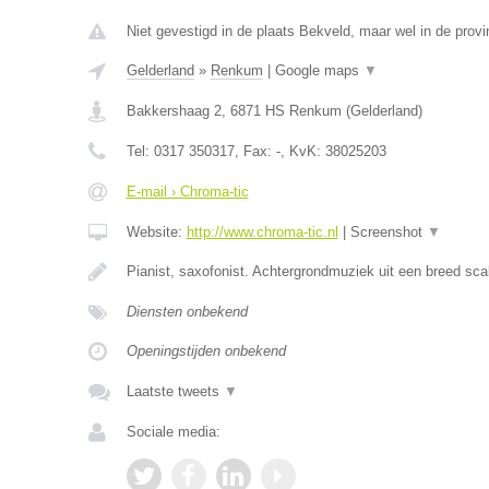
Niet gevestigd in de plaats Bekveld, maar wel in de provi
Gelderland
»
Renkum
|
Google maps
▼
Bakkershaag 2
,
6871 HS
Renkum
(
Gelderland
)
Tel:
0317 350317
, Fax:
-
, KvK:
38025203
E-mail › Chroma-tic
Website:
http://www.chroma-tic.nl
|
Screenshot
▼
Pianist, saxofonist. Achtergrondmuziek uit een breed sc
Diensten onbekend
Openingstijden onbekend
Laatste tweets
▼
Sociale media: