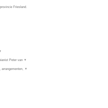
provincie Friesland.
▼
 pianist Peter van
▼
g, arrangementen,
▼