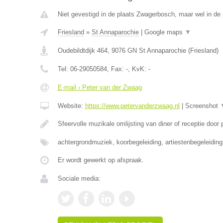
Niet gevestigd in de plaats Zwagerbosch, maar wel in de 
Friesland
»
St Annaparochie
|
Google maps
▼
Oudebildtdijk 464
,
9076 GN
St Annaparochie
(
Friesland
)
Tel:
06-29050584
, Fax:
-
, KvK:
-
E-mail › Peter van der Zwaag
Website:
https://www.petervanderzwaag.nl
|
Screenshot
Sfeervolle muzikale omlijsting van diner of receptie door
achtergrondmuziek, koorbegeleiding, artiestenbegeleidin
Er wordt gewerkt op afspraak.
Sociale media: