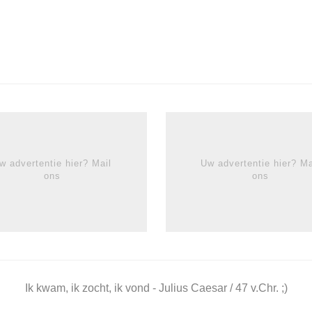
w advertentie hier? Mail
Uw advertentie hier? Ma
ons
ons
Ik kwam, ik zocht, ik vond - Julius Caesar / 47 v.Chr. ;)