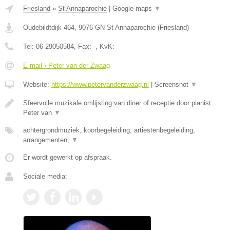
Friesland
»
St Annaparochie
|
Google maps
▼
Oudebildtdijk 464
,
9076 GN
St Annaparochie
(
Friesland
)
Tel:
06-29050584
, Fax:
-
, KvK:
-
E-mail › Peter van der Zwaag
Website:
https://www.petervanderzwaag.nl
|
Screenshot
▼
Sfeervolle muzikale omlijsting van diner of receptie door pianist
Peter van
▼
achtergrondmuziek, koorbegeleiding, artiestenbegeleiding,
arrangementen,
▼
Er wordt gewerkt op afspraak.
Sociale media: