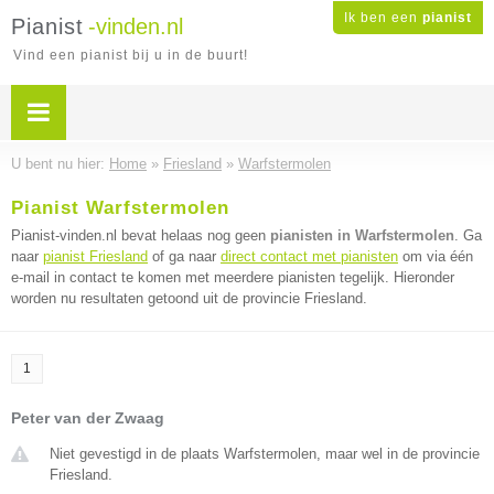
Ik ben een
pianist
Pianist
-vinden.nl
Vind een pianist bij u in de buurt!
U bent nu hier:
Home
»
Friesland
»
Warfstermolen
Pianist Warfstermolen
Pianist-vinden.nl bevat helaas nog geen
pianisten in Warfstermolen
. Ga
naar
pianist Friesland
of ga naar
direct contact met pianisten
om via één
e-mail in contact te komen met meerdere pianisten tegelijk. Hieronder
worden nu resultaten getoond uit de provincie Friesland.
1
Peter van der Zwaag
Niet gevestigd in de plaats Warfstermolen, maar wel in de provincie
Friesland.