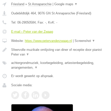
Friesland
»
St Annaparochie
|
Google maps
▼
Oudebildtdijk 464
,
9076 GN
St Annaparochie
(
Friesland
)
Tel:
06-29050584
, Fax:
-
, KvK:
-
E-mail › Peter van der Zwaag
Website:
https://www.petervanderzwaag.nl
|
Screenshot
▼
Sfeervolle muzikale omlijsting van diner of receptie door pianist
Peter van
▼
achtergrondmuziek, koorbegeleiding, artiestenbegeleiding,
arrangementen,
▼
Er wordt gewerkt op afspraak.
Sociale media: