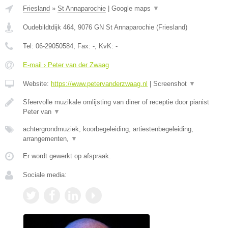
Friesland
»
St Annaparochie
|
Google maps
▼
Oudebildtdijk 464
,
9076 GN
St Annaparochie
(
Friesland
)
Tel:
06-29050584
, Fax:
-
, KvK:
-
E-mail › Peter van der Zwaag
Website:
https://www.petervanderzwaag.nl
|
Screenshot
▼
Sfeervolle muzikale omlijsting van diner of receptie door pianist
Peter van
▼
achtergrondmuziek, koorbegeleiding, artiestenbegeleiding,
arrangementen,
▼
Er wordt gewerkt op afspraak.
Sociale media: