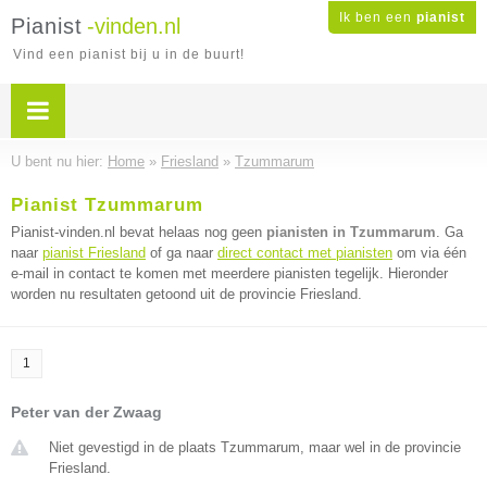
Ik ben een
pianist
Pianist
-vinden.nl
Vind een pianist bij u in de buurt!
U bent nu hier:
Home
»
Friesland
»
Tzummarum
Pianist Tzummarum
Pianist-vinden.nl bevat helaas nog geen
pianisten in Tzummarum
. Ga
naar
pianist Friesland
of ga naar
direct contact met pianisten
om via één
e-mail in contact te komen met meerdere pianisten tegelijk. Hieronder
worden nu resultaten getoond uit de provincie Friesland.
1
Peter van der Zwaag
Niet gevestigd in de plaats Tzummarum, maar wel in de provincie
Friesland.