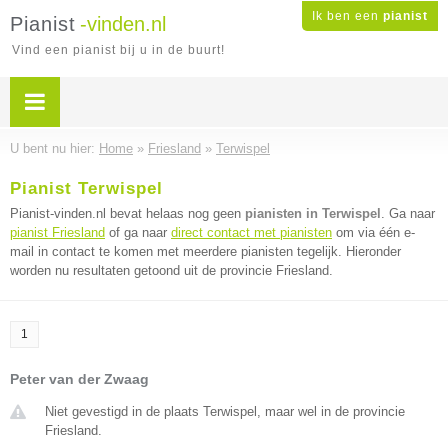
Ik ben een
pianist
Pianist
-vinden.nl
Vind een pianist bij u in de buurt!
U bent nu hier:
Home
»
Friesland
»
Terwispel
Pianist Terwispel
Pianist-vinden.nl bevat helaas nog geen
pianisten in Terwispel
. Ga naar
pianist Friesland
of ga naar
direct contact met pianisten
om via één e-
mail in contact te komen met meerdere pianisten tegelijk. Hieronder
worden nu resultaten getoond uit de provincie Friesland.
1
Peter van der Zwaag
Niet gevestigd in de plaats Terwispel, maar wel in de provincie
Friesland.