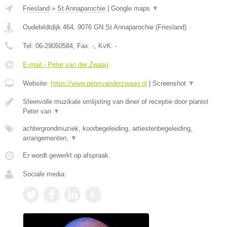
Friesland
»
St Annaparochie
|
Google maps
▼
Oudebildtdijk 464
,
9076 GN
St Annaparochie
(
Friesland
)
Tel:
06-29050584
, Fax:
-
, KvK:
-
E-mail › Peter van der Zwaag
Website:
https://www.petervanderzwaag.nl
|
Screenshot
▼
Sfeervolle muzikale omlijsting van diner of receptie door pianist
Peter van
▼
achtergrondmuziek, koorbegeleiding, artiestenbegeleiding,
arrangementen,
▼
Er wordt gewerkt op afspraak.
Sociale media: