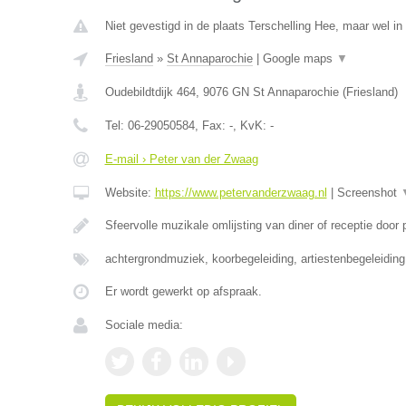
Niet gevestigd in de plaats Terschelling Hee, maar wel in 
Friesland
»
St Annaparochie
|
Google maps
▼
Oudebildtdijk 464
,
9076 GN
St Annaparochie
(
Friesland
)
Tel:
06-29050584
, Fax:
-
, KvK:
-
E-mail › Peter van der Zwaag
Website:
https://www.petervanderzwaag.nl
|
Screenshot
Sfeervolle muzikale omlijsting van diner of receptie door
achtergrondmuziek, koorbegeleiding, artiestenbegeleidin
Er wordt gewerkt op afspraak.
Sociale media: