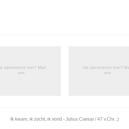
w advertentie hier? Mail
Uw advertentie hier? Ma
ons
ons
Ik kwam, ik zocht, ik vond - Julius Caesar / 47 v.Chr. ;)