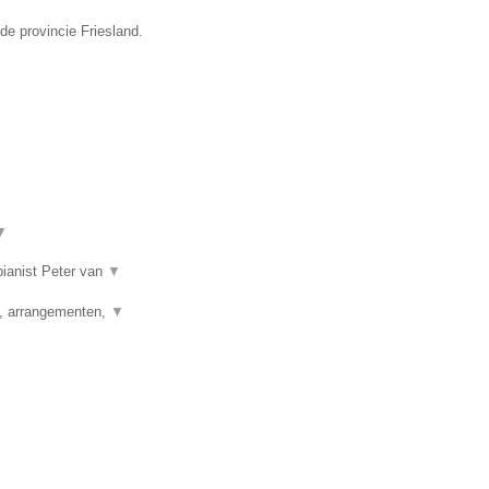
de provincie Friesland.
▼
 pianist Peter van
▼
g, arrangementen,
▼