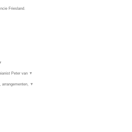
ncie Friesland.
▼
 pianist Peter van
▼
g, arrangementen,
▼