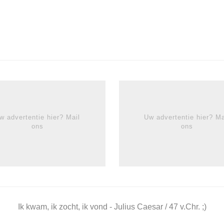
w advertentie hier? Mail
Uw advertentie hier? Ma
ons
ons
Ik kwam, ik zocht, ik vond - Julius Caesar / 47 v.Chr. ;)