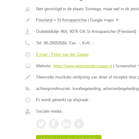
Niet gevestigd in de plaats Sonnega, maar wel in de provi
Friesland
»
St Annaparochie
|
Google maps
▼
Oudebildtdijk 464
,
9076 GN
St Annaparochie
(
Friesland
)
Tel:
06-29050584
, Fax:
-
, KvK:
-
E-mail › Peter van der Zwaag
Website:
https://www.petervanderzwaag.nl
|
Screenshot
Sfeervolle muzikale omlijsting van diner of receptie door
achtergrondmuziek, koorbegeleiding, artiestenbegeleidin
Er wordt gewerkt op afspraak.
Sociale media: