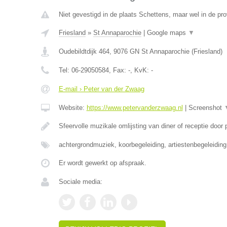
Niet gevestigd in de plaats Schettens, maar wel in de pro
Friesland
»
St Annaparochie
|
Google maps
▼
Oudebildtdijk 464
,
9076 GN
St Annaparochie
(
Friesland
)
Tel:
06-29050584
, Fax:
-
, KvK:
-
E-mail › Peter van der Zwaag
Website:
https://www.petervanderzwaag.nl
|
Screenshot
Sfeervolle muzikale omlijsting van diner of receptie door
achtergrondmuziek, koorbegeleiding, artiestenbegeleidin
Er wordt gewerkt op afspraak.
Sociale media: