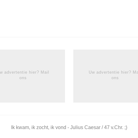
w advertentie hier? Mail
Uw advertentie hier? Ma
ons
ons
Ik kwam, ik zocht, ik vond - Julius Caesar / 47 v.Chr. ;)