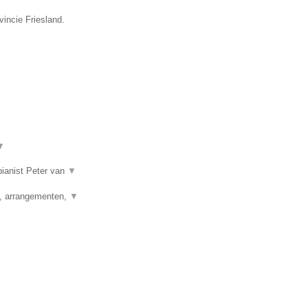
vincie Friesland.
▼
 pianist Peter van
▼
g, arrangementen,
▼