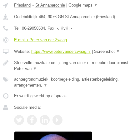
Friesland
»
St Annaparochie
|
Google maps
▼
Oudebildtdijk 464
,
9076 GN
St Annaparochie
(
Friesland
)
Tel:
06-29050584
, Fax:
-
, KvK:
-
E-mail › Peter van der Zwaag
Website:
https://www.petervanderzwaag.nl
|
Screenshot
▼
Sfeervolle muzikale omlijsting van diner of receptie door pianist
Peter van
▼
achtergrondmuziek, koorbegeleiding, artiestenbegeleiding,
arrangementen,
▼
Er wordt gewerkt op afspraak.
Sociale media: