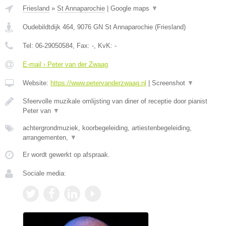
Friesland
»
St Annaparochie
|
Google maps
▼
Oudebildtdijk 464
,
9076 GN
St Annaparochie
(
Friesland
)
Tel:
06-29050584
, Fax:
-
, KvK:
-
E-mail › Peter van der Zwaag
Website:
https://www.petervanderzwaag.nl
|
Screenshot
▼
Sfeervolle muzikale omlijsting van diner of receptie door pianist
Peter van
▼
achtergrondmuziek, koorbegeleiding, artiestenbegeleiding,
arrangementen,
▼
Er wordt gewerkt op afspraak.
Sociale media: