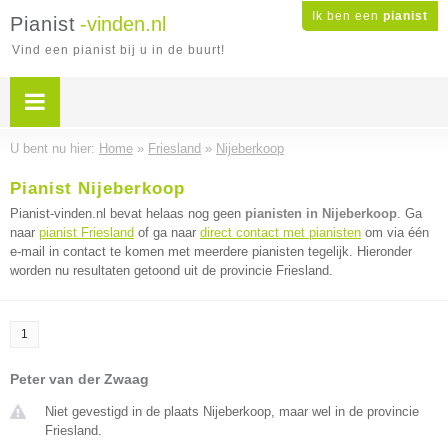
Ik ben een
pianist
Pianist
-vinden.nl
Vind een pianist bij u in de buurt!
U bent nu hier:
Home
»
Friesland
»
Nijeberkoop
Pianist Nijeberkoop
Pianist-vinden.nl bevat helaas nog geen
pianisten in Nijeberkoop
. Ga
naar
pianist Friesland
of ga naar
direct contact met pianisten
om via één
e-mail in contact te komen met meerdere pianisten tegelijk. Hieronder
worden nu resultaten getoond uit de provincie Friesland.
1
Peter van der Zwaag
Niet gevestigd in de plaats Nijeberkoop, maar wel in de provincie
Friesland.