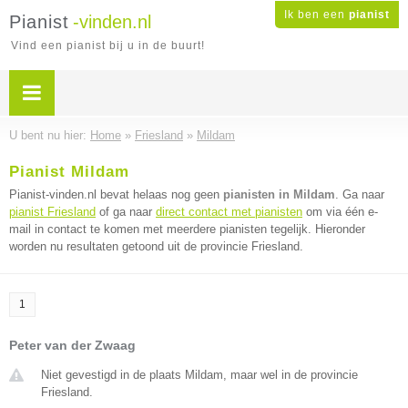
Ik ben een
pianist
Pianist
-vinden.nl
Vind een pianist bij u in de buurt!
U bent nu hier:
Home
»
Friesland
»
Mildam
Pianist Mildam
Pianist-vinden.nl bevat helaas nog geen
pianisten in Mildam
. Ga naar
pianist Friesland
of ga naar
direct contact met pianisten
om via één e-
mail in contact te komen met meerdere pianisten tegelijk. Hieronder
worden nu resultaten getoond uit de provincie Friesland.
1
Peter van der Zwaag
Niet gevestigd in de plaats Mildam, maar wel in de provincie
Friesland.