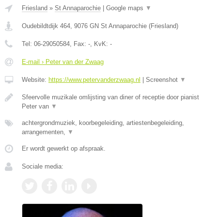
Friesland
»
St Annaparochie
|
Google maps
▼
Oudebildtdijk 464
,
9076 GN
St Annaparochie
(
Friesland
)
Tel:
06-29050584
, Fax:
-
, KvK:
-
E-mail › Peter van der Zwaag
Website:
https://www.petervanderzwaag.nl
|
Screenshot
▼
Sfeervolle muzikale omlijsting van diner of receptie door pianist
Peter van
▼
achtergrondmuziek, koorbegeleiding, artiestenbegeleiding,
arrangementen,
▼
Er wordt gewerkt op afspraak.
Sociale media: