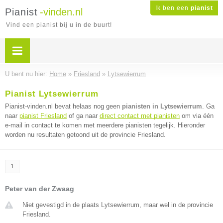
Ik ben een
pianist
Pianist
-vinden.nl
Vind een pianist bij u in de buurt!
U bent nu hier:
Home
»
Friesland
»
Lytsewierrum
Pianist Lytsewierrum
Pianist-vinden.nl bevat helaas nog geen
pianisten in Lytsewierrum
. Ga
naar
pianist Friesland
of ga naar
direct contact met pianisten
om via één
e-mail in contact te komen met meerdere pianisten tegelijk. Hieronder
worden nu resultaten getoond uit de provincie Friesland.
1
Peter van der Zwaag
Niet gevestigd in de plaats Lytsewierrum, maar wel in de provincie
Friesland.