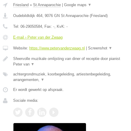
Friesland
»
St Annaparochie
|
Google maps
▼
Oudebildtdijk 464
,
9076 GN
St Annaparochie
(
Friesland
)
Tel:
06-29050584
, Fax:
-
, KvK:
-
E-mail › Peter van der Zwaag
Website:
https://www.petervanderzwaag.nl
|
Screenshot
▼
Sfeervolle muzikale omlijsting van diner of receptie door pianist
Peter van
▼
achtergrondmuziek, koorbegeleiding, artiestenbegeleiding,
arrangementen,
▼
Er wordt gewerkt op afspraak.
Sociale media: