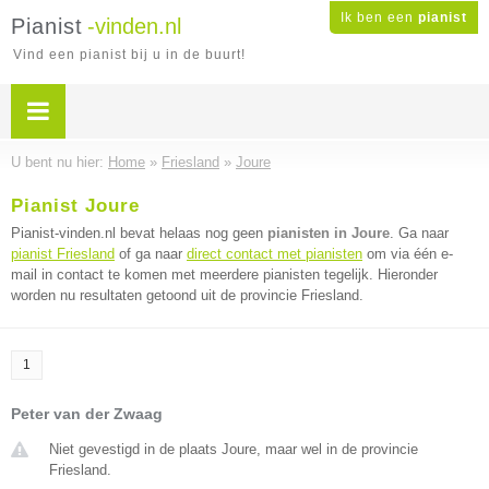
Ik ben een
pianist
Pianist
-vinden.nl
Vind een pianist bij u in de buurt!
U bent nu hier:
Home
»
Friesland
»
Joure
Pianist Joure
Pianist-vinden.nl bevat helaas nog geen
pianisten in Joure
. Ga naar
pianist Friesland
of ga naar
direct contact met pianisten
om via één e-
mail in contact te komen met meerdere pianisten tegelijk. Hieronder
worden nu resultaten getoond uit de provincie Friesland.
1
Peter van der Zwaag
Niet gevestigd in de plaats Joure, maar wel in de provincie
Friesland.