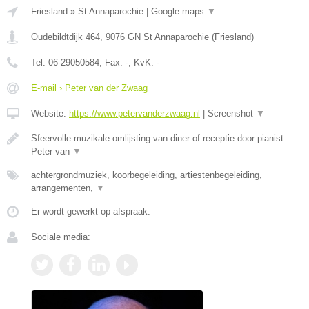
Friesland
»
St Annaparochie
|
Google maps
▼
Oudebildtdijk 464
,
9076 GN
St Annaparochie
(
Friesland
)
Tel:
06-29050584
, Fax:
-
, KvK:
-
E-mail › Peter van der Zwaag
Website:
https://www.petervanderzwaag.nl
|
Screenshot
▼
Sfeervolle muzikale omlijsting van diner of receptie door pianist
Peter van
▼
achtergrondmuziek, koorbegeleiding, artiestenbegeleiding,
arrangementen,
▼
Er wordt gewerkt op afspraak.
Sociale media: