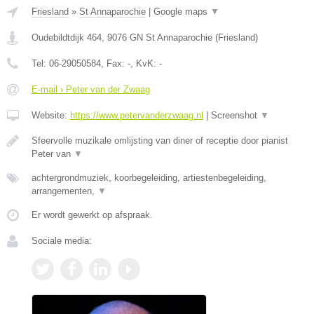
Friesland
»
St Annaparochie
|
Google maps
▼
Oudebildtdijk 464
,
9076 GN
St Annaparochie
(
Friesland
)
Tel:
06-29050584
, Fax:
-
, KvK:
-
E-mail › Peter van der Zwaag
Website:
https://www.petervanderzwaag.nl
|
Screenshot
▼
Sfeervolle muzikale omlijsting van diner of receptie door pianist
Peter van
▼
achtergrondmuziek, koorbegeleiding, artiestenbegeleiding,
arrangementen,
▼
Er wordt gewerkt op afspraak.
Sociale media: