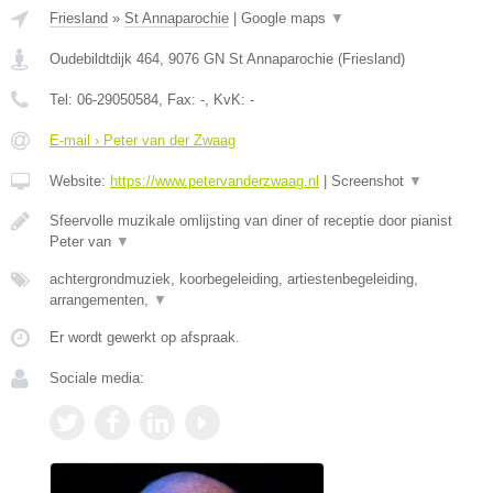
Friesland
»
St Annaparochie
|
Google maps
▼
Oudebildtdijk 464
,
9076 GN
St Annaparochie
(
Friesland
)
Tel:
06-29050584
, Fax:
-
, KvK:
-
E-mail › Peter van der Zwaag
Website:
https://www.petervanderzwaag.nl
|
Screenshot
▼
Sfeervolle muzikale omlijsting van diner of receptie door pianist
Peter van
▼
achtergrondmuziek, koorbegeleiding, artiestenbegeleiding,
arrangementen,
▼
Er wordt gewerkt op afspraak.
Sociale media: