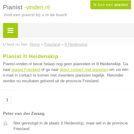
Ik ben een
pianist
Pianist
-vinden.nl
Vind een pianist bij u in de buurt!
U bent nu hier:
Home
»
Friesland
»
It Heidenskip
Pianist It Heidenskip
Pianist-vinden.nl bevat helaas nog geen
pianisten in It Heidenskip
. Ga
naar
pianist Friesland
of ga naar
direct contact met pianisten
om via één
e-mail in contact te komen met meerdere pianisten tegelijk. Hieronder
worden nu resultaten getoond uit de provincie Friesland.
1
Peter van der Zwaag
Niet gevestigd in de plaats It Heidenskip, maar wel in de provincie
Friesland.