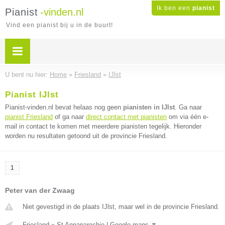
Ik ben een
pianist
Pianist
-vinden.nl
Vind een pianist bij u in de buurt!
U bent nu hier:
Home
»
Friesland
»
IJlst
Pianist IJlst
Pianist-vinden.nl bevat helaas nog geen
pianisten in IJlst
. Ga naar
pianist Friesland
of ga naar
direct contact met pianisten
om via één e-
mail in contact te komen met meerdere pianisten tegelijk. Hieronder
worden nu resultaten getoond uit de provincie Friesland.
1
Peter van der Zwaag
Niet gevestigd in de plaats IJlst, maar wel in de provincie Friesland.
Friesland
»
St Annaparochie
|
Google maps
▼