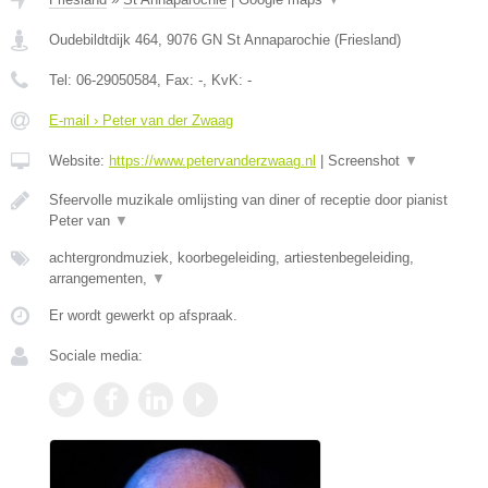
Oudebildtdijk 464
,
9076 GN
St Annaparochie
(
Friesland
)
Tel:
06-29050584
, Fax:
-
, KvK:
-
E-mail › Peter van der Zwaag
Website:
https://www.petervanderzwaag.nl
|
Screenshot
▼
Sfeervolle muzikale omlijsting van diner of receptie door pianist
Peter van
▼
achtergrondmuziek, koorbegeleiding, artiestenbegeleiding,
arrangementen,
▼
Er wordt gewerkt op afspraak.
Sociale media: