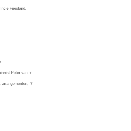
incie Friesland.
▼
 pianist Peter van
▼
g, arrangementen,
▼