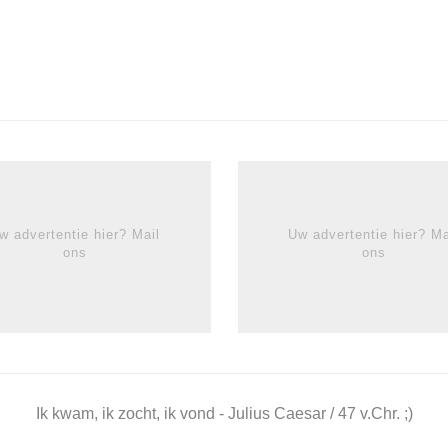
w advertentie hier? Mail
Uw advertentie hier? Ma
ons
ons
Ik kwam, ik zocht, ik vond - Julius Caesar / 47 v.Chr. ;)