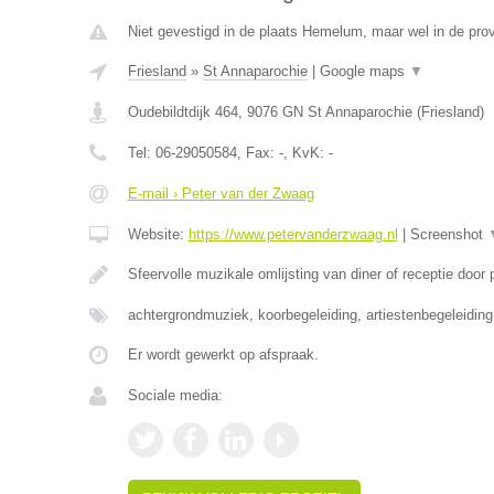
Niet gevestigd in de plaats Hemelum, maar wel in de prov
Friesland
»
St Annaparochie
|
Google maps
▼
Oudebildtdijk 464
,
9076 GN
St Annaparochie
(
Friesland
)
Tel:
06-29050584
, Fax:
-
, KvK:
-
E-mail › Peter van der Zwaag
Website:
https://www.petervanderzwaag.nl
|
Screenshot
Sfeervolle muzikale omlijsting van diner of receptie door
achtergrondmuziek, koorbegeleiding, artiestenbegeleidin
Er wordt gewerkt op afspraak.
Sociale media: