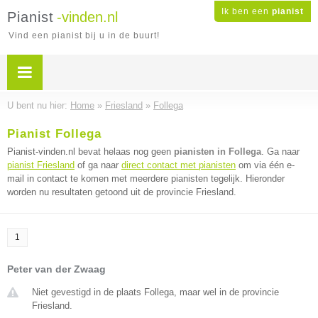
Ik ben een
pianist
Pianist
-vinden.nl
Vind een pianist bij u in de buurt!
U bent nu hier:
Home
»
Friesland
»
Follega
Pianist Follega
Pianist-vinden.nl bevat helaas nog geen
pianisten in Follega
. Ga naar
pianist Friesland
of ga naar
direct contact met pianisten
om via één e-
mail in contact te komen met meerdere pianisten tegelijk. Hieronder
worden nu resultaten getoond uit de provincie Friesland.
1
Peter van der Zwaag
Niet gevestigd in de plaats Follega, maar wel in de provincie
Friesland.