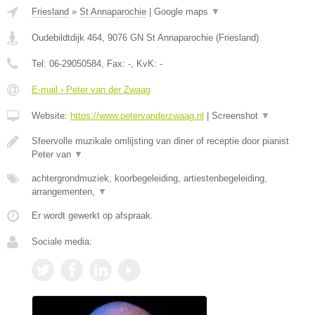
Friesland
»
St Annaparochie
|
Google maps
▼
Oudebildtdijk 464
,
9076 GN
St Annaparochie
(
Friesland
)
Tel:
06-29050584
, Fax:
-
, KvK:
-
E-mail › Peter van der Zwaag
Website:
https://www.petervanderzwaag.nl
|
Screenshot
▼
Sfeervolle muzikale omlijsting van diner of receptie door pianist
Peter van
▼
achtergrondmuziek, koorbegeleiding, artiestenbegeleiding,
arrangementen,
▼
Er wordt gewerkt op afspraak.
Sociale media: