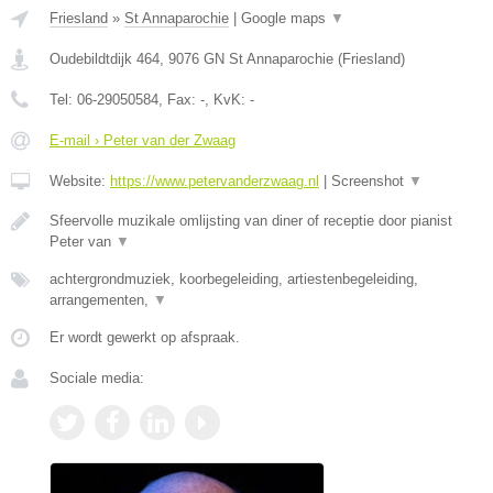
Friesland
»
St Annaparochie
|
Google maps
▼
Oudebildtdijk 464
,
9076 GN
St Annaparochie
(
Friesland
)
Tel:
06-29050584
, Fax:
-
, KvK:
-
E-mail › Peter van der Zwaag
Website:
https://www.petervanderzwaag.nl
|
Screenshot
▼
Sfeervolle muzikale omlijsting van diner of receptie door pianist
Peter van
▼
achtergrondmuziek, koorbegeleiding, artiestenbegeleiding,
arrangementen,
▼
Er wordt gewerkt op afspraak.
Sociale media: