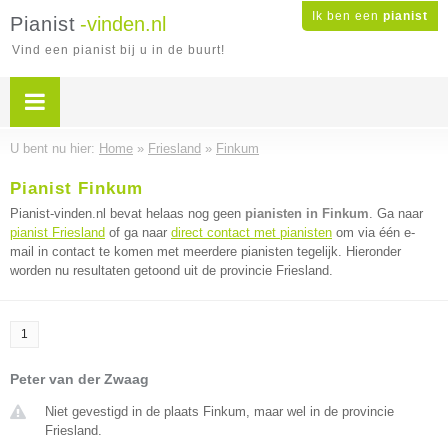
Ik ben een
pianist
Pianist
-vinden.nl
Vind een pianist bij u in de buurt!
U bent nu hier:
Home
»
Friesland
»
Finkum
Pianist Finkum
Pianist-vinden.nl bevat helaas nog geen
pianisten in Finkum
. Ga naar
pianist Friesland
of ga naar
direct contact met pianisten
om via één e-
mail in contact te komen met meerdere pianisten tegelijk. Hieronder
worden nu resultaten getoond uit de provincie Friesland.
1
Peter van der Zwaag
Niet gevestigd in de plaats Finkum, maar wel in de provincie
Friesland.