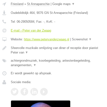
Friesland
»
St Annaparochie
|
Google maps
▼
Oudebildtdijk 464
,
9076 GN
St Annaparochie
(
Friesland
)
Tel:
06-29050584
, Fax:
-
, KvK:
-
E-mail › Peter van der Zwaag
Website:
https://www.petervanderzwaag.nl
|
Screenshot
▼
Sfeervolle muzikale omlijsting van diner of receptie door pianist
Peter van
▼
achtergrondmuziek, koorbegeleiding, artiestenbegeleiding,
arrangementen,
▼
Er wordt gewerkt op afspraak.
Sociale media: