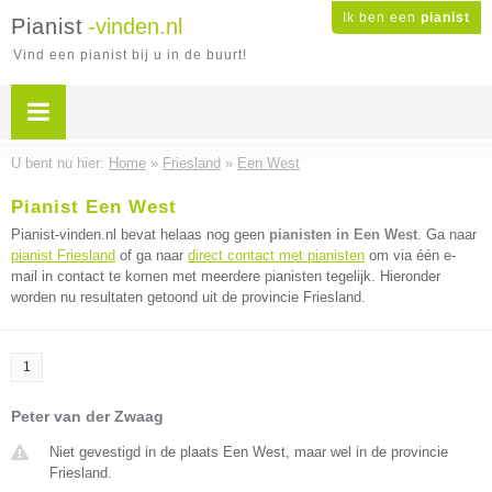
Ik ben een
pianist
Pianist
-vinden.nl
Vind een pianist bij u in de buurt!
U bent nu hier:
Home
»
Friesland
»
Een West
Pianist Een West
Pianist-vinden.nl bevat helaas nog geen
pianisten in Een West
. Ga naar
pianist Friesland
of ga naar
direct contact met pianisten
om via één e-
mail in contact te komen met meerdere pianisten tegelijk. Hieronder
worden nu resultaten getoond uit de provincie Friesland.
1
Peter van der Zwaag
Niet gevestigd in de plaats Een West, maar wel in de provincie
Friesland.