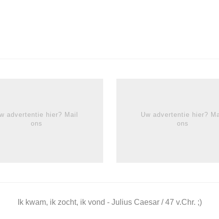
w advertentie hier? Mail
Uw advertentie hier? Ma
ons
ons
Ik kwam, ik zocht, ik vond - Julius Caesar / 47 v.Chr. ;)