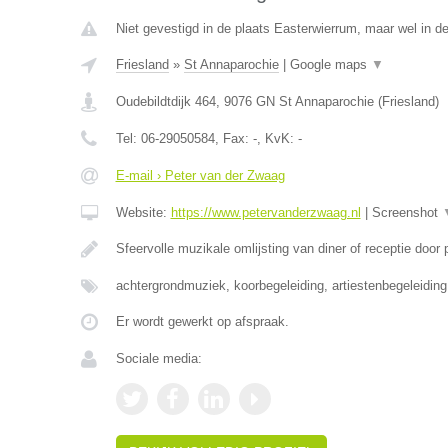
Niet gevestigd in de plaats Easterwierrum, maar wel in de
Friesland
»
St Annaparochie
|
Google maps
▼
Oudebildtdijk 464
,
9076 GN
St Annaparochie
(
Friesland
)
Tel:
06-29050584
, Fax:
-
, KvK:
-
E-mail › Peter van der Zwaag
Website:
https://www.petervanderzwaag.nl
|
Screenshot
Sfeervolle muzikale omlijsting van diner of receptie door
achtergrondmuziek, koorbegeleiding, artiestenbegeleidin
Er wordt gewerkt op afspraak.
Sociale media: