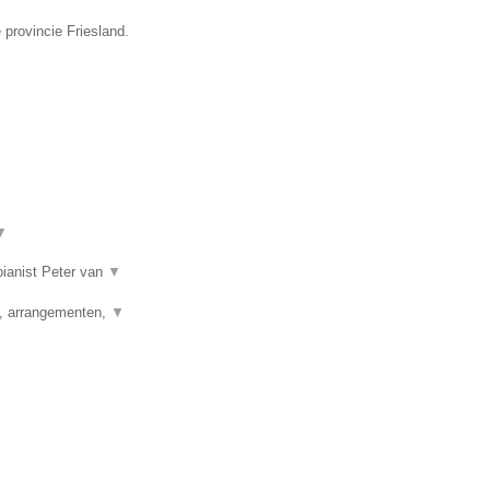
 provincie Friesland.
▼
 pianist Peter van
▼
g, arrangementen,
▼