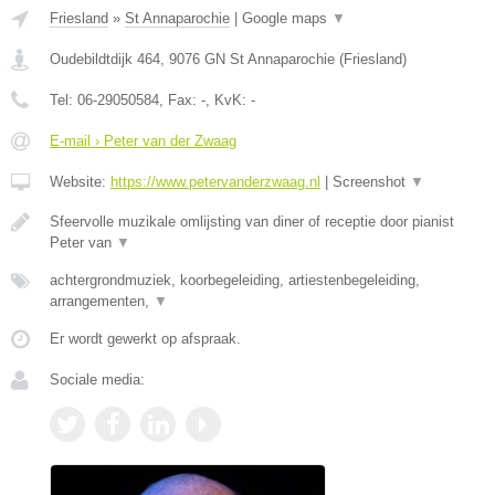
Friesland
»
St Annaparochie
|
Google maps
▼
Oudebildtdijk 464
,
9076 GN
St Annaparochie
(
Friesland
)
Tel:
06-29050584
, Fax:
-
, KvK:
-
E-mail › Peter van der Zwaag
Website:
https://www.petervanderzwaag.nl
|
Screenshot
▼
Sfeervolle muzikale omlijsting van diner of receptie door pianist
Peter van
▼
achtergrondmuziek, koorbegeleiding, artiestenbegeleiding,
arrangementen,
▼
Er wordt gewerkt op afspraak.
Sociale media: