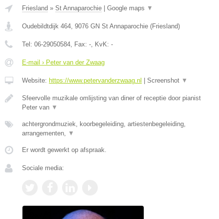
Friesland
»
St Annaparochie
|
Google maps
▼
Oudebildtdijk 464
,
9076 GN
St Annaparochie
(
Friesland
)
Tel:
06-29050584
, Fax:
-
, KvK:
-
E-mail › Peter van der Zwaag
Website:
https://www.petervanderzwaag.nl
|
Screenshot
▼
Sfeervolle muzikale omlijsting van diner of receptie door pianist
Peter van
▼
achtergrondmuziek, koorbegeleiding, artiestenbegeleiding,
arrangementen,
▼
Er wordt gewerkt op afspraak.
Sociale media: