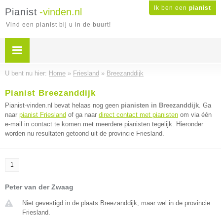
Ik ben een
pianist
Pianist
-vinden.nl
Vind een pianist bij u in de buurt!
U bent nu hier:
Home
»
Friesland
»
Breezanddijk
Pianist Breezanddijk
Pianist-vinden.nl bevat helaas nog geen
pianisten in Breezanddijk
. Ga
naar
pianist Friesland
of ga naar
direct contact met pianisten
om via één
e-mail in contact te komen met meerdere pianisten tegelijk. Hieronder
worden nu resultaten getoond uit de provincie Friesland.
1
Peter van der Zwaag
Niet gevestigd in de plaats Breezanddijk, maar wel in de provincie
Friesland.