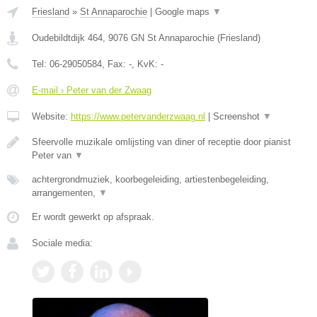
Friesland
»
St Annaparochie
|
Google maps
▼
Oudebildtdijk 464
,
9076 GN
St Annaparochie
(
Friesland
)
Tel:
06-29050584
, Fax:
-
, KvK:
-
E-mail › Peter van der Zwaag
Website:
https://www.petervanderzwaag.nl
|
Screenshot
▼
Sfeervolle muzikale omlijsting van diner of receptie door pianist
Peter van
▼
achtergrondmuziek, koorbegeleiding, artiestenbegeleiding,
arrangementen,
▼
Er wordt gewerkt op afspraak.
Sociale media: