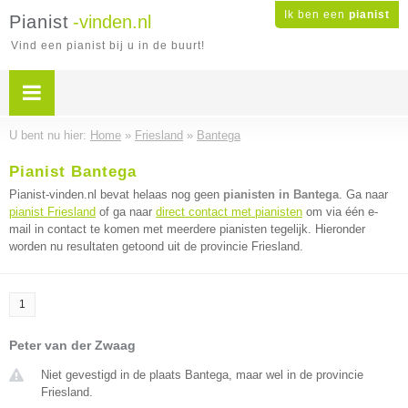
Ik ben een
pianist
Pianist
-vinden.nl
Vind een pianist bij u in de buurt!
U bent nu hier:
Home
»
Friesland
»
Bantega
Pianist Bantega
Pianist-vinden.nl bevat helaas nog geen
pianisten in Bantega
. Ga naar
pianist Friesland
of ga naar
direct contact met pianisten
om via één e-
mail in contact te komen met meerdere pianisten tegelijk. Hieronder
worden nu resultaten getoond uit de provincie Friesland.
1
Peter van der Zwaag
Niet gevestigd in de plaats Bantega, maar wel in de provincie
Friesland.