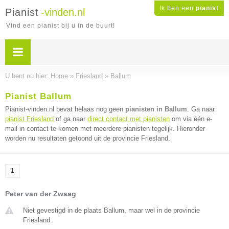
Ik ben een
pianist
Pianist
-vinden.nl
Vind een pianist bij u in de buurt!
U bent nu hier:
Home
»
Friesland
»
Ballum
Pianist Ballum
Pianist-vinden.nl bevat helaas nog geen
pianisten in Ballum
. Ga naar
pianist Friesland
of ga naar
direct contact met pianisten
om via één e-
mail in contact te komen met meerdere pianisten tegelijk. Hieronder
worden nu resultaten getoond uit de provincie Friesland.
1
Peter van der Zwaag
Niet gevestigd in de plaats Ballum, maar wel in de provincie
Friesland.