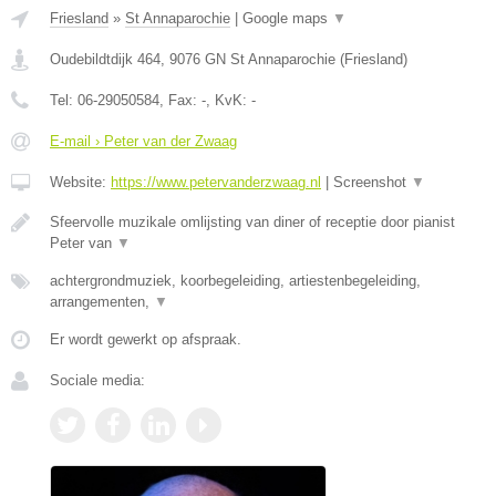
Friesland
»
St Annaparochie
|
Google maps
▼
Oudebildtdijk 464
,
9076 GN
St Annaparochie
(
Friesland
)
Tel:
06-29050584
, Fax:
-
, KvK:
-
E-mail › Peter van der Zwaag
Website:
https://www.petervanderzwaag.nl
|
Screenshot
▼
Sfeervolle muzikale omlijsting van diner of receptie door pianist
Peter van
▼
achtergrondmuziek, koorbegeleiding, artiestenbegeleiding,
arrangementen,
▼
Er wordt gewerkt op afspraak.
Sociale media: