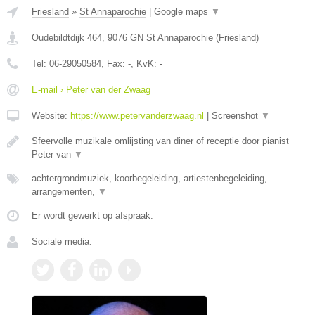
Friesland
»
St Annaparochie
|
Google maps
▼
Oudebildtdijk 464
,
9076 GN
St Annaparochie
(
Friesland
)
Tel:
06-29050584
, Fax:
-
, KvK:
-
E-mail › Peter van der Zwaag
Website:
https://www.petervanderzwaag.nl
|
Screenshot
▼
Sfeervolle muzikale omlijsting van diner of receptie door pianist
Peter van
▼
achtergrondmuziek, koorbegeleiding, artiestenbegeleiding,
arrangementen,
▼
Er wordt gewerkt op afspraak.
Sociale media: