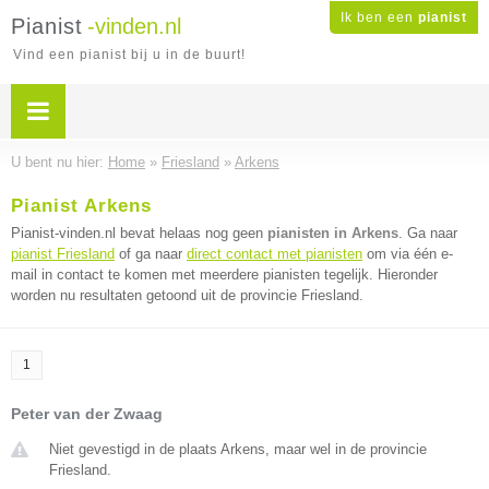
Ik ben een
pianist
Pianist
-vinden.nl
Vind een pianist bij u in de buurt!
U bent nu hier:
Home
»
Friesland
»
Arkens
Pianist Arkens
Pianist-vinden.nl bevat helaas nog geen
pianisten in Arkens
. Ga naar
pianist Friesland
of ga naar
direct contact met pianisten
om via één e-
mail in contact te komen met meerdere pianisten tegelijk. Hieronder
worden nu resultaten getoond uit de provincie Friesland.
1
Peter van der Zwaag
Niet gevestigd in de plaats Arkens, maar wel in de provincie
Friesland.