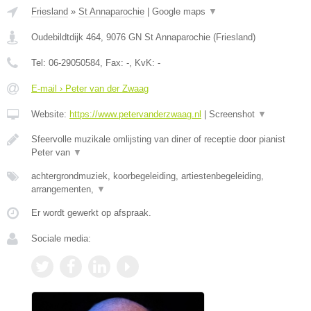
Friesland
»
St Annaparochie
|
Google maps
▼
Oudebildtdijk 464
,
9076 GN
St Annaparochie
(
Friesland
)
Tel:
06-29050584
, Fax:
-
, KvK:
-
E-mail › Peter van der Zwaag
Website:
https://www.petervanderzwaag.nl
|
Screenshot
▼
Sfeervolle muzikale omlijsting van diner of receptie door pianist
Peter van
▼
achtergrondmuziek, koorbegeleiding, artiestenbegeleiding,
arrangementen,
▼
Er wordt gewerkt op afspraak.
Sociale media: