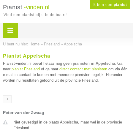
Ik ben een
pianist
Pianist
-vinden.nl
Vind een pianist bij u in de buurt!
U bent nu hier:
Home
»
Friesland
»
Appelscha
Pianist Appelscha
Pianist-vinden.nl bevat helaas nog geen
pianisten in Appelscha
. Ga
naar
pianist Friesland
of ga naar
direct contact met pianisten
om via één
e-mail in contact te komen met meerdere pianisten tegelijk. Hieronder
worden nu resultaten getoond uit de provincie Friesland.
1
Peter van der Zwaag
Niet gevestigd in de plaats Appelscha, maar wel in de provincie
Friesland.