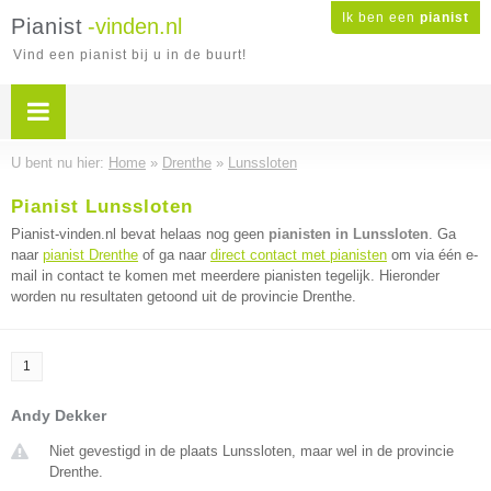
Ik ben een
pianist
Pianist
-vinden.nl
Vind een pianist bij u in de buurt!
U bent nu hier:
Home
»
Drenthe
»
Lunssloten
Pianist Lunssloten
Pianist-vinden.nl bevat helaas nog geen
pianisten in Lunssloten
. Ga
naar
pianist Drenthe
of ga naar
direct contact met pianisten
om via één e-
mail in contact te komen met meerdere pianisten tegelijk. Hieronder
worden nu resultaten getoond uit de provincie Drenthe.
1
Andy Dekker
Niet gevestigd in de plaats Lunssloten, maar wel in de provincie
Drenthe.