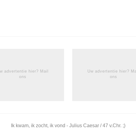
w advertentie hier? Mail
Uw advertentie hier? Ma
ons
ons
Ik kwam, ik zocht, ik vond - Julius Caesar / 47 v.Chr. ;)