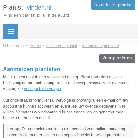
Ik zoek een
pianist
Pianist
-vinden.nl
Vind een pianist bij u in de buurt!
U bent nu hier:
Home
»
Ik ben een pianist
»
Aanmelden pianisten
Voor pianisten
Aanmelden pianisten
Meldt u geheel gratis en vrijblijvend aan op
Pianist-vinden.nl
, een
bedrijvengids met betrekking tot het onderwerp:
pianist
. Voor eventuele
vragen, zie
veel gestelde vragen
.
Vul onderstaand formulier in. Vervolgens ontvangt u een e-mail om uw
account te kunnen activeren en eventueel uw overige gegevens in te
vullen. Verbeter uw vindbaarheid in zoekmachines en genereer meer
bezoekers en bekendheid!
Let op:
Dit aanmeldformulier is niet bedoeld voor online marketing
bureau's die puur en alleen een bepaalde website willen promoten.